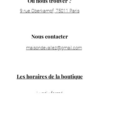
Où nous trouver ?
9 rue Oberkampf, 75011 Paris
Nous contacter
maisondevallez@gmail.com
Les horaires de la boutique
Lundi : fermé
Mardi : 11h00 - 19h30
Mercredi : 11h00 - 19h30
Jeudi : 11h00 - 19h30
Vendredi : 11h00 - 19h30
Samedi : 11h00 - 19h30
Dimanche : 14h00 - 18h00