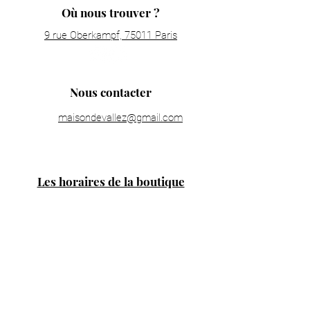
Où nous trouver ?
9 rue Oberkampf, 75011 Paris
Nous contacter
maisondevallez@gmail.com
Les horaires de la boutique
Lundi : fermé
Mardi : 11h00 - 19h30
Mercredi : 11h00 - 19h30
Jeudi : 11h00 - 19h30
Vendredi : 11h00 - 19h30
Samedi : 11h00 - 19h30
Dimanche : 14h00 - 18h00