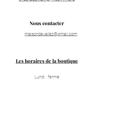
Nous contacter
maisondevallez@gmail.com
Les horaires de la boutique
Lundi : fermé
Mardi : 11h00 - 19h30
Mercredi : 11h00 - 19h30
Jeudi : 11h00 - 19h30
Vendredi : 11h00 - 19h30
Samedi : 11h00 - 19h30
Dimanche : 14h00 - 18h00
Informations