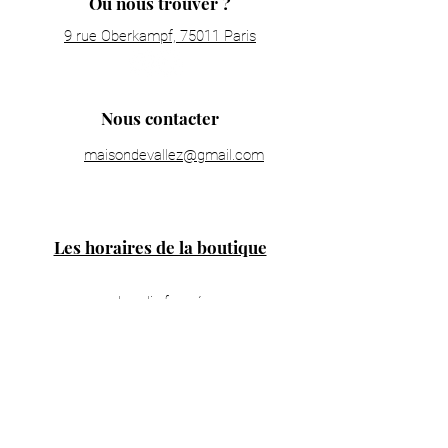
Où nous trouver ?
9 rue Oberkampf, 75011 Paris
Nous contacter
maisondevallez@gmail.com
Les horaires de la boutique
Lundi : fermé
Mardi : 11h00 - 19h30
Mercredi : 11h00 - 19h30
Jeudi : 11h00 - 19h30
Vendredi : 11h00 - 19h30
Samedi : 11h00 - 19h30
Dimanche : 14h00 - 18h00