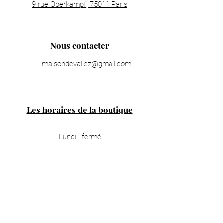
9 rue Oberkampf, 75011 Paris
Nous contacter
maisondevallez@gmail.com
Les horaires de la boutique
Lundi : fermé
Mardi : 11h00 - 19h30
Mercredi : 11h00 - 19h30
Jeudi : 11h00 - 19h30
Vendredi : 11h00 - 19h30
Samedi : 11h00 - 19h30
Dimanche : 14h00 - 18h00