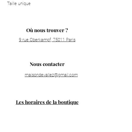
Taille unique
Où nous trouver ?
9 rue Oberkampf, 75011 Paris
Nous contacter
maisondevallez@gmail.com
Les horaires de la boutique
Lundi : fermé
Mardi : 11h00 - 19h30
Mercredi : 11h00 - 19h30