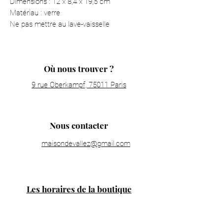
Dimensions : 12 x 8,4 x 19,5 cm
Matériau : verre
Ne pas mettre au lave-vaisselle
Où nous trouver ?
9 rue Oberkampf, 75011 Paris
Nous contacter
maisondevallez@gmail.com
Les horaires de la boutique
Lundi : fermé