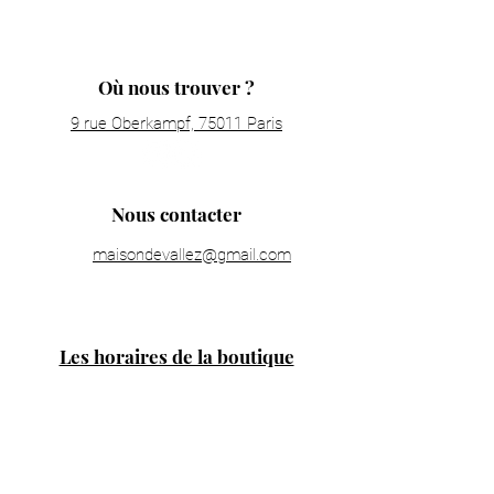
Où nous trouver ?
9 rue Oberkampf, 75011 Paris
Nous contacter
maisondevallez@gmail.com
Les horaires de la boutique
Lundi : fermé
Mardi : 11h00 - 19h30
Mercredi : 11h00 - 19h30
Jeudi : 11h00 - 19h30