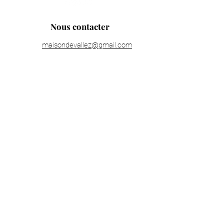
Nous contacter
maisondevallez@gmail.com
Les horaires de la boutique
Lundi : fermé
Mardi : 11h00 - 19h30
Mercredi : 11h00 - 19h30
Jeudi : 11h00 - 19h30
Vendredi : 11h00 - 19h30
Samedi : 11h00 - 19h30
Dimanche : 14h00 - 18h00
Informations