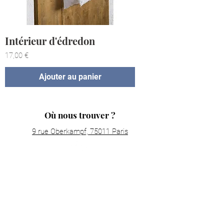
Intérieur d'édredon
Prix
17,00 €
Ajouter au panier
Où nous trouver ?
9 rue Oberkampf, 75011 Paris
Nous contacter
maisondevallez@gmail.com